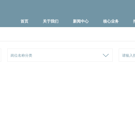
首页
关于我们
新闻中心
核心业务
岗位名称分类